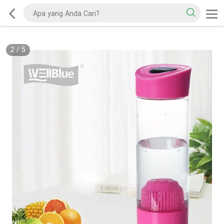
2
/
5