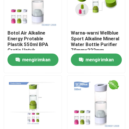
Botol Air Alkaline
Warna-warni Wellblue
Energy Protable
Sport Alkaline Mineral
Plastik 550ml BPA
Water Bottle Purifier
Gratis Untuk
70mmx222mm
Perawatan Kesehatan
mengirimkan
mengirimkan
permintaan
permintaan
Rumah
Produk
Tentang kami