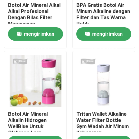
Botol Air Mineral Alkal
BPA Gratis Botol Air
Alkal Profesional
Minum Alkaline dengan
Dengan Bilas Filter
Filter dan Tas Warna
Tur Pabrik
Magnesium
Putih
mengirimkan
mengirimkan
Kontrol kualitas
permintaan
permintaan
Hubungi kami
Permintaan Penawaran
Kendi air alkali
Botol Air Mineral
Tritan Wallet Alkaline
Kendi Air Klasik
Alkalin Hidrogen
Water Filter Bottle
WellBlue Untuk
Gym Wadah Air Minum
Olahraga Luar
Kebugaran
Maxtra Water Pitcher
Ruangan / Perjalanan