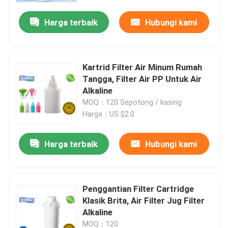
Harga terbaik
Hubungi kami
Tur Pabrik
Kontrol kualitas
Kartrid Filter Air Minum Rumah
Tangga, Filter Air PP Untuk Air
Alkaline
Hubungi kami
MOQ：120 Sepotong / kasing
Harga：US $2.0
Permintaan Penawaran
Harga terbaik
Hubungi kami
Kendi air alkali
Penggantian Filter Cartridge
Kendi Air Klasik
Klasik Brita, Air Filter Jug Filter
Alkaline
Maxtra Water Pitcher
MOQ：120