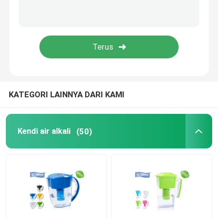
Pemurni Air Dengan Pemanas
Penggantian Filter Air Reverse Osmosis
Shower Water Filter
KATEGORI LAINNYA DARI KAMI
Filter Air Mineral UF
Kendi air alkali
(50)
Kitchen Water Filter