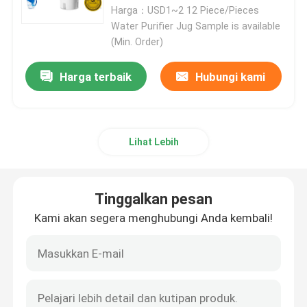
Harga：USD1~2 12 Piece/Pieces
Water Purifier Jug Sample is available
botol air alkali
(Min. Order)
Harga terbaik
Hubungi kami
Filter Air Alkaline
Kartrid Filter Air Klasik
Lihat Lebih
Kartrid Filter Air Maxtra
Tinggalkan pesan
Filter Air Meja Keramik
Kami akan segera menghubungi Anda kembali!
Sistem Filter Air Alkali
Reverse osmosis air purifier