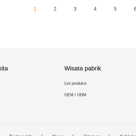
1
2
3
4
5
ita
Wisata pabrik
Lini produksi
OEM / ODM