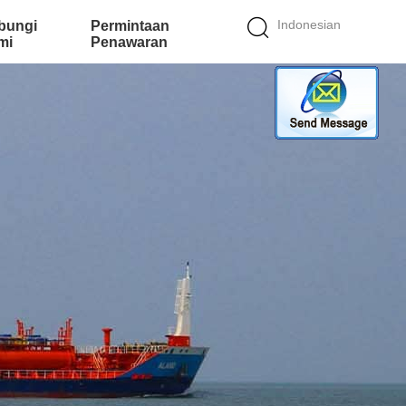
Indonesian
bungi
Permintaan
mi
Penawaran