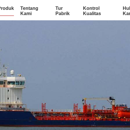
Produk
Tentang
Tur
Kontrol
Hu
Kami
Pabrik
Kualitas
Ka