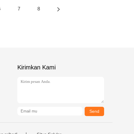
6
7
8
Kirimkan Kami
Send