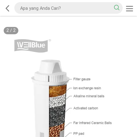
2
/
2