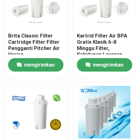
Brita Classic Filter
Kartrid Filter Air BPA
Cartridge Filter Filter
Gratis Klasik 6-8
Pengganti Pitcher Air
Minggu Filter,
Harian
Kehidupan Layanan
NSF Bersertifikat
mengirimkan
mengirimkan
permintaan
permintaan
Rumah
Produk
Tentang kami