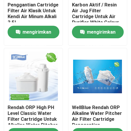
Penggantian Cartridge
Karbon Aktif / Resin
Filter Air Klasik Untuk
Air Jug Filter
Kendi Air Minum Alkali
Cartridge Untuk Air
Tur Pabrik
3,5L
Purifier White Colour
mengirimkan
mengirimkan
Kontrol kualitas
permintaan
permintaan
Hubungi kami
Permintaan Penawaran
Kendi air alkali
Rendah ORP High PH
WellBlue Rendah ORP
Kendi Air Klasik
Level Classic Water
Alkaline Water Pitcher
Filter Cartridge Untuk
Air Filter Cartridge
Alkaline Water Pitcher
Penggantian
Maxtra Water Pitcher