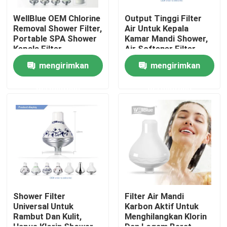
WellBlue OEM Chlorine
Output Tinggi Filter
Removal Shower Filter,
Air Untuk Kepala
Tur Pabrik
Portable SPA Shower
Kamar Mandi Shower,
Kepala Filter
Air Softener Filter
Purifier
Kontrol kualitas
mengirimkan
mengirimkan
permintaan
permintaan
Hubungi kami
Permintaan Penawaran
Kendi air alkali
Kendi Air Klasik
Shower Filter
Filter Air Mandi
Universal Untuk
Karbon Aktif Untuk
Rambut Dan Kulit,
Menghilangkan Klorin
Maxtra Water Pitcher
Hapus Klorin Shower
Dan Logam Berat