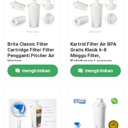
Brita Classic Filter
Kartrid Filter Air BPA
Cartridge Filter Filter
Gratis Klasik 6-8
Pengganti Pitcher Air
Minggu Filter,
Harian
Kehidupan Layanan
NSF Bersertifikat
mengirimkan
mengirimkan
permintaan
permintaan
Rumah
Tentang kita
Kontak