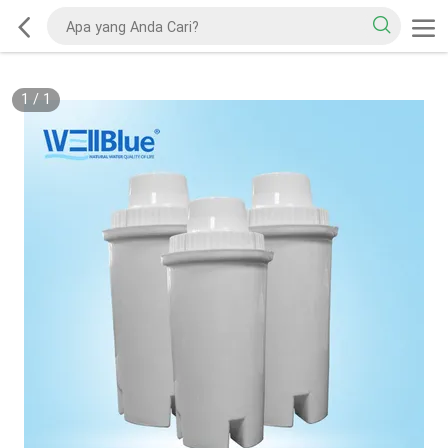
1
/
1