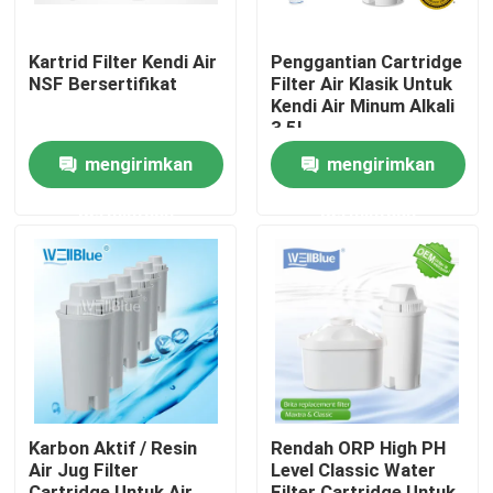
Kartrid Filter Kendi Air
Penggantian Cartridge
Produk
NSF Bersertifikat
Filter Air Klasik Untuk
Kendi Air Minum Alkali
3,5L
Kendi air alkali
mengirimkan
mengirimkan
Kendi Air Klasik
permintaan
permintaan
Maxtra Water Pitcher
botol air alkali
Filter Air Alkaline
Karbon Aktif / Resin
Rendah ORP High PH
Air Jug Filter
Level Classic Water
Kartrid Filter Air Klasik
Cartridge Untuk Air
Filter Cartridge Untuk