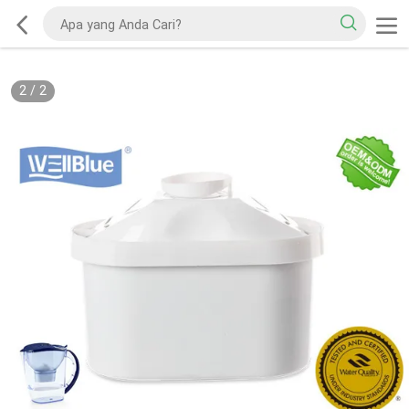
2
/
2