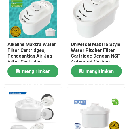
Alkaline Maxtra Water
Universal Maxtra Style
Filter Cartridges,
Water Pitcher Filter
Penggantian Air Jug
Cartridge Dengan NSF
Filter Cartridge
Activated Carbon
mengirimkan
mengirimkan
permintaan
permintaan
Rumah
Produk
Tentang kami