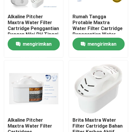
Alkaline Pitcher
Rumah Tangga
Tur Pabrik
Maxtra Water Filter
Protable Maxtra
Cartridge Penggantian
Water Filter Cartridge
Dengan Nilai PH Tinggi
Penggantian Water
Kontrol kualitas
Pitcher Filter
mengirimkan
mengirimkan
Hubungi kami
permintaan
permintaan
Permintaan Penawaran
Kendi air alkali
Kendi Air Klasik
Alkaline Pitcher
Brita Maxtra Water
Maxtra Water Filter
Filter Cartridge Bahan
Maxtra Water Pitcher
Cartridges,
Filter Karbon Aktif