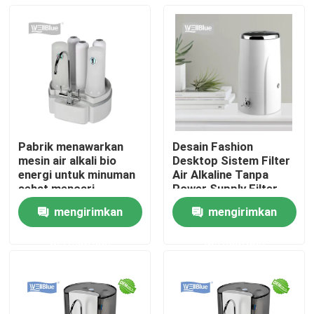
Pabrik menawarkan
Desain Fashion
mesin air alkali bio
Desktop Sistem Filter
energi untuk minuman
Air Alkaline Tanpa
sehat mencari
Power Supply Filter
distributor
Air Hidrogen
mengirimkan
mengirimkan
Rumah
permintaan
permintaan
Tentang kita
Kontak