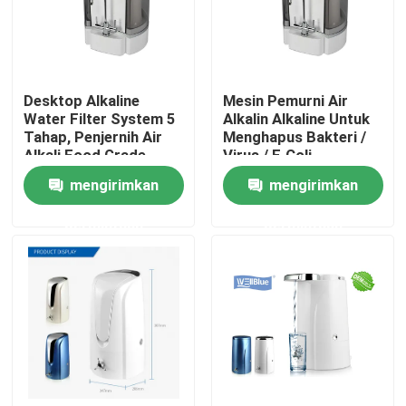
Produk
Desktop Alkaline
Mesin Pemurni Air
Kendi air alkali
Water Filter System 5
Alkalin Alkaline Untuk
Tahap, Penjernih Air
Menghapus Bakteri /
Alkali Food Grade
Virus / E.Coli
Kendi Air Klasik
mengirimkan
mengirimkan
permintaan
permintaan
Maxtra Water Pitcher
botol air alkali
Filter Air Alkaline
Kartrid Filter Air Klasik