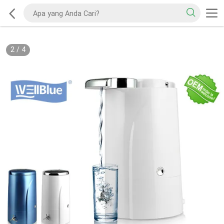
2
/
4