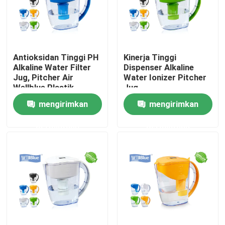
Antioksidan Tinggi PH
Kinerja Tinggi
Alkaline Water Filter
Dispenser Alkaline
Jug, Pitcher Air
Water Ionizer Pitcher
Wellblue Plastik
Jug
mengirimkan
mengirimkan
permintaan
permintaan
Rumah
Tentang kita
Kontak