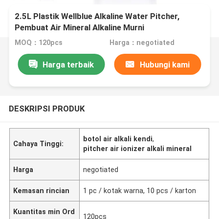
2.5L Plastik Wellblue Alkaline Water Pitcher,
Pembuat Air Mineral Alkaline Murni
MOQ：120pcs
Harga：negotiated
Harga terbaik
Hubungi kami
DESKRIPSI PRODUK
botol air alkali kendi
,
Cahaya Tinggi:
pitcher air ionizer alkali mineral
Harga
negotiated
Kemasan rincian
1 pc / kotak warna, 10 pcs / karton
Kuantitas min Ord
120pcs