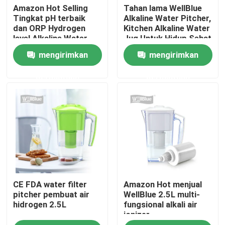
Amazon Hot Selling
Tahan lama WellBlue
Tingkat pH terbaik
Alkaline Water Pitcher,
dan ORP Hydrogen
Kitchen Alkaline Water
Produk
level Alkaline Water
Jug Untuk Hidup Sehat
Pitcher
mengirimkan
mengirimkan
Kendi air alkali
permintaan
permintaan
Kendi Air Klasik
Maxtra Water Pitcher
botol air alkali
CE FDA water filter
Amazon Hot menjual
Filter Air Alkaline
pitcher pembuat air
WellBlue 2.5L multi-
hidrogen 2.5L
fungsional alkali air
ionizer
Kartrid Filter Air Klasik