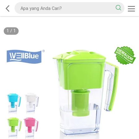
1
/
1